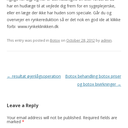
har en hudlæge til at vejlede dig frem for en sygeplejerske,
eller en læge der ikke har huden som speciale. Går du og
overvejer en rynkereduktion så er det nok en god ide at klikke
forbi www.rynkeklinikken.dk
This entry was posted in
Botox
on
October 28, 2012
by
admin
.
Post navigation
←
resultat øjenlågsoperation
Botox behandling botox priser
og botox bivirkninger
→
Leave a Reply
Your email address will not be published.
Required fields are
marked
*